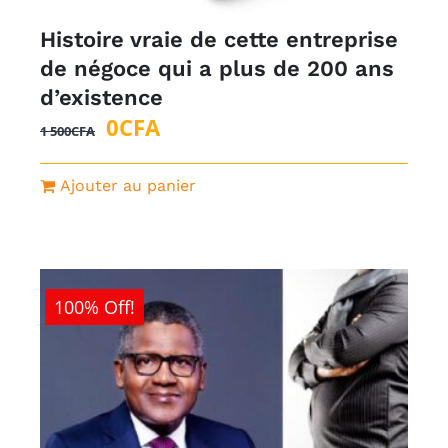
Histoire vraie de cette entreprise
de négoce qui a plus de 200 ans
d’existence
Le
Le
0
CFA
1 500
CFA
prix
prix
initial
actuel
Ajouter au panier
était :
est :
1
0CFA.
500CFA.
100% Off!