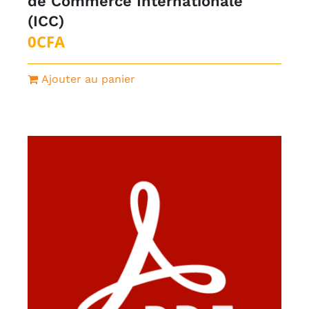
de Commerce Internationale
(ICC)
0
CFA
Ajouter au panier