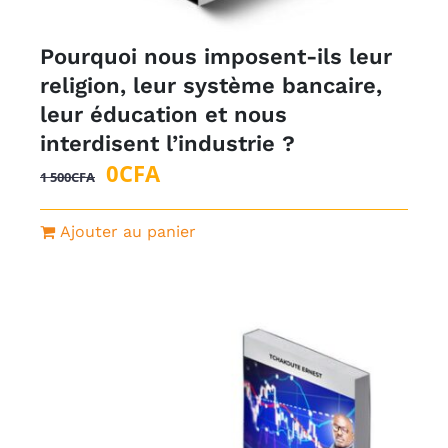
Pourquoi nous imposent-ils leur
religion, leur système bancaire,
leur éducation et nous
interdisent l’industrie ?
Le
Le
0
CFA
1 500
CFA
prix
prix
initial
actuel
Ajouter au panier
était :
est :
1
0CFA.
500CFA.