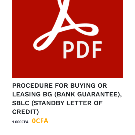
PROCEDURE FOR BUYING OR
LEASING BG (BANK GUARANTEE),
SBLC (STANDBY LETTER OF
CREDIT)
Le
Le
0
CFA
1 000
CFA
prix
prix