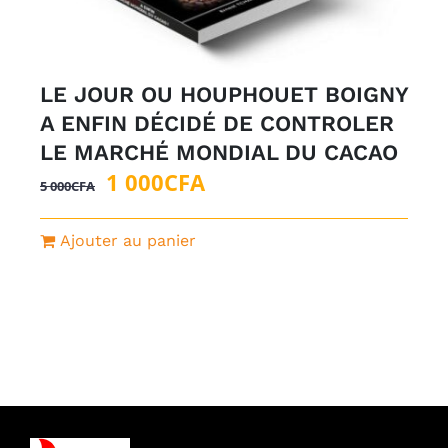
LE JOUR OU HOUPHOUET BOIGNY
A ENFIN DÉCIDÉ DE CONTROLER
LE MARCHÉ MONDIAL DU CACAO
Le
Le
1 000
CFA
5 000
CFA
prix
prix
initial
actuel
Ajouter au panier
était :
est :
5
1
000CFA.
000CFA.