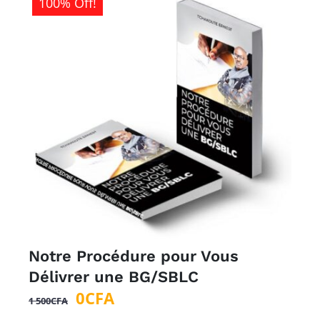
100% Off!
Notre Procédure pour Vous
Délivrer une BG/SBLC
Le
Le
0
CFA
1 500
CFA
prix
prix