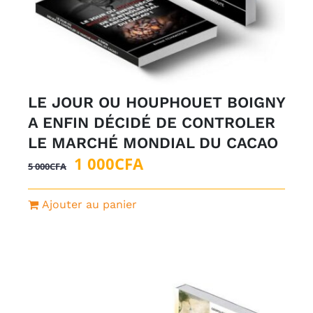
LE JOUR OU HOUPHOUET BOIGNY
A ENFIN DÉCIDÉ DE CONTROLER
LE MARCHÉ MONDIAL DU CACAO
Le
Le
1 000
CFA
5 000
CFA
prix
prix
initial
actuel
Ajouter au panier
était :
est :
5
1
000CFA.
000CFA.