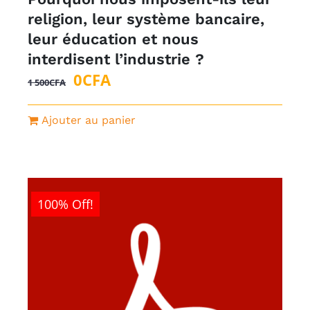
religion, leur système bancaire,
leur éducation et nous
interdisent l’industrie ?
Le
Le
0
CFA
1 500
CFA
prix
prix
initial
actuel
Ajouter au panier
était :
est :
1
0CFA.
500CFA.
100% Off!