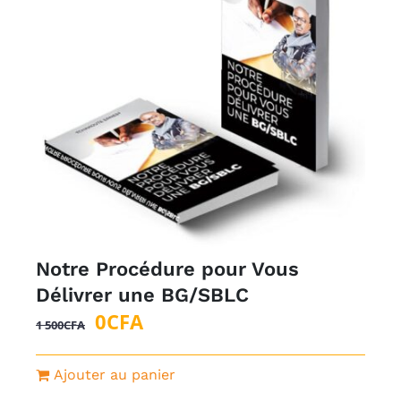
Notre Procédure pour Vous
Délivrer une BG/SBLC
Le
Le
0
CFA
1 500
CFA
prix
prix
initial
actuel
Ajouter au panier