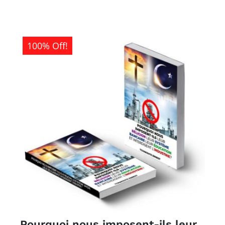
était :
est :
1
0CFA.
500CFA.
100% Off!
Pourquoi nous imposent-ils leur