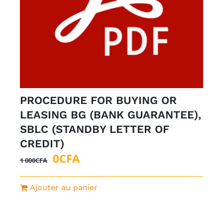
PROCEDURE FOR BUYING OR
LEASING BG (BANK GUARANTEE),
SBLC (STANDBY LETTER OF
CREDIT)
Le
Le
0
CFA
1 000
CFA
prix
prix
initial
actuel
Ajouter au panier
était :
est :
1
0CFA.