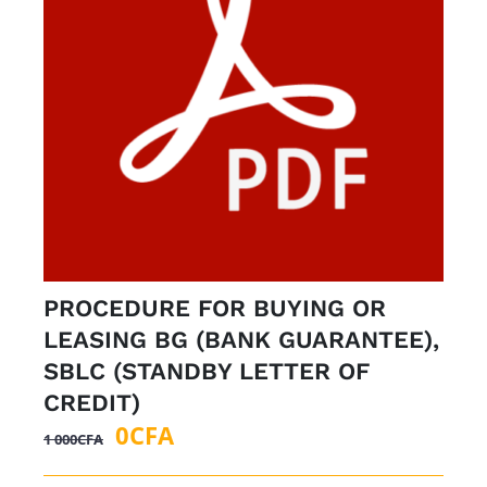
PROCEDURE FOR BUYING OR
LEASING BG (BANK GUARANTEE),
SBLC (STANDBY LETTER OF
CREDIT)
Le
Le
0
CFA
1 000
CFA
prix
prix