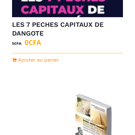
LES 7 PECHES CAPITAUX DE
DANGOTE
Le
Le
0
CFA
5
CFA
prix
prix
initial
actuel
Ajouter au panier
était :
est :
5CFA.
0CFA.