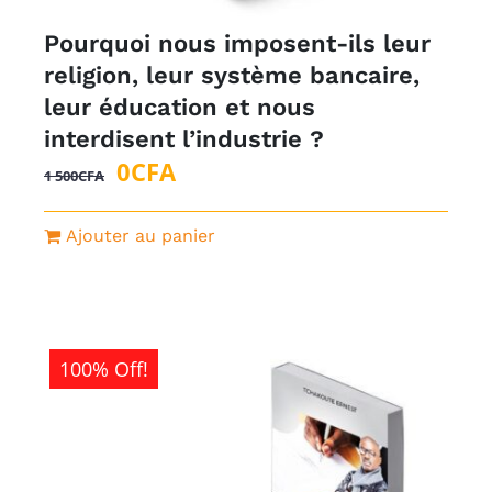
Pourquoi nous imposent-ils leur
religion, leur système bancaire,
leur éducation et nous
interdisent l’industrie ?
Le
Le
0
CFA
1 500
CFA
prix
prix
initial
actuel
Ajouter au panier
était :
est :
1
0CFA.
500CFA.
100% Off!