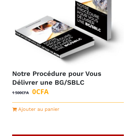
Notre Procédure pour Vous
Délivrer une BG/SBLC
Le
Le
0
CFA
1 500
CFA
prix
prix
initial
actuel
Ajouter au panier
était :
est :
1
0CFA.