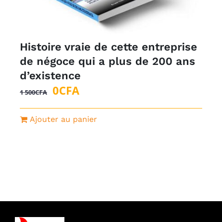
Histoire vraie de cette entreprise
de négoce qui a plus de 200 ans
d’existence
Le
Le
0
CFA
1 500
CFA
prix
prix
initial
actuel
Ajouter au panier
était :
est :
1
0CFA.
500CFA.