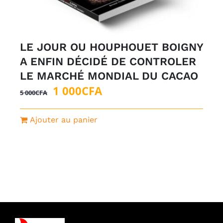
LE JOUR OU HOUPHOUET BOIGNY
A ENFIN DÉCIDÉ DE CONTROLER
LE MARCHÉ MONDIAL DU CACAO
Le
Le
1 000
CFA
5 000
CFA
prix
prix
initial
actuel
Ajouter au panier
était :
est :
5
1
000CFA.
000CFA.