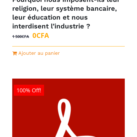
religion, leur système bancaire,
leur éducation et nous
interdisent l’industrie ?
Le
Le
0
CFA
1 500
CFA
prix
prix
initial
actuel
Ajouter au panier
était :
est :
1
0CFA.
500CFA.
100% Off!