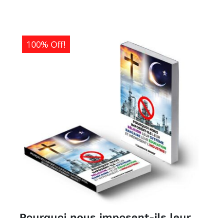
était :
est :
1
0CFA.
500CFA.
100% Off!
Pourquoi nous imposent-ils leur