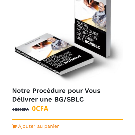
Notre Procédure pour Vous
Délivrer une BG/SBLC
Le
Le
0
CFA
1 500
CFA
prix
prix
initial
actuel
Ajouter au panier