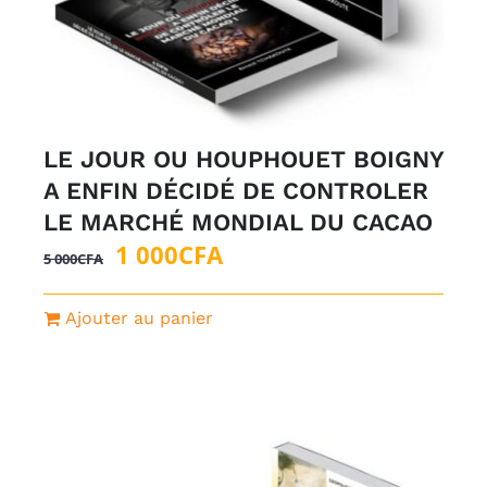
LE JOUR OU HOUPHOUET BOIGNY
A ENFIN DÉCIDÉ DE CONTROLER
LE MARCHÉ MONDIAL DU CACAO
Le
Le
1 000
CFA
5 000
CFA
prix
prix
initial
actuel
Ajouter au panier
était :
est :
5
1
000CFA.
000CFA.