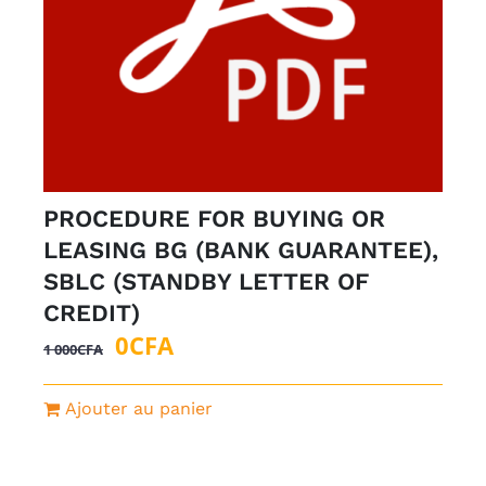
PROCEDURE FOR BUYING OR
LEASING BG (BANK GUARANTEE),
SBLC (STANDBY LETTER OF
CREDIT)
Le
Le
0
CFA
1 000
CFA
prix
prix
initial
actuel
Ajouter au panier
était :
est :
1
0CFA.