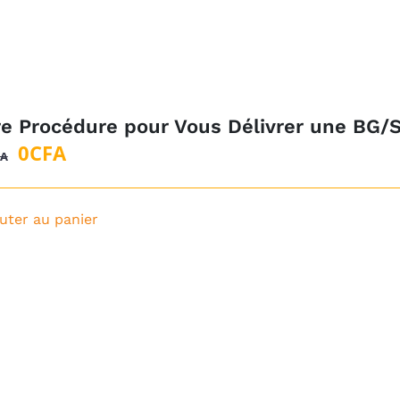
re Procédure pour Vous Délivrer une BG/
Le
Le
0
CFA
FA
prix
prix
initial
actuel
uter au panier
était :
est :
1
0CFA.
500CFA.