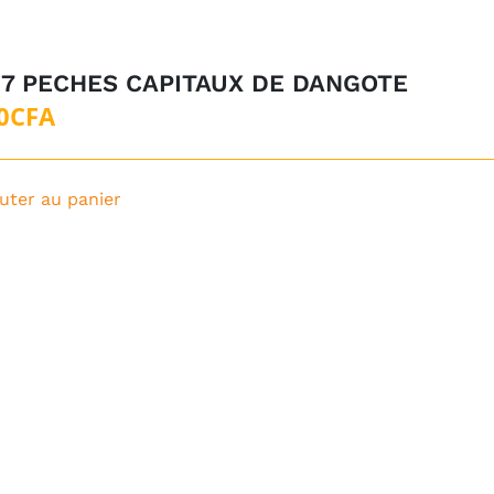
 7 PECHES CAPITAUX DE DANGOTE
Le
Le
0
CFA
prix
prix
initial
actuel
uter au panier
était :
est :
5CFA.
0CFA.