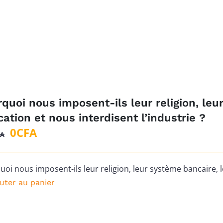
quoi nous imposent-ils leur religion, leu
ation et nous interdisent l’industrie ?
Le
Le
0
CFA
FA
prix
prix
initial
actuel
oi nous imposent-ils leur religion, leur système bancaire, l
était :
est :
uter au panier
1
0CFA.
500CFA.