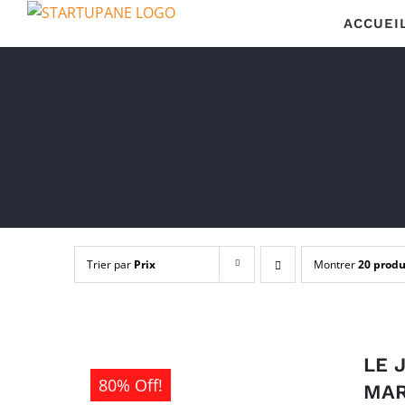
Passer
ACCUEI
au
contenu
Trier par
Prix
Montrer
20 produ
LE 
80% Off!
MAR