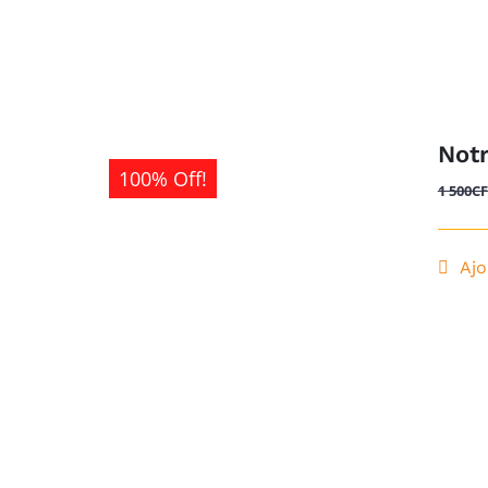
Not
100% Off!
1 500
C
Ajo