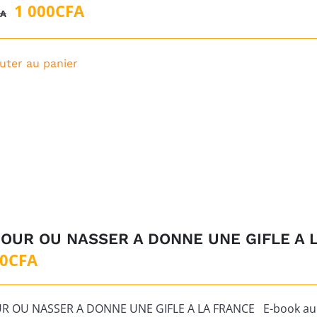
Le
Le
1 000
CFA
FA
prix
prix
initial
actuel
uter au panier
était :
est :
5
1
000CFA.
000CFA.
JOUR OU NASSER A DONNE UNE GIFLE A 
00
CFA
UR OU NASSER A DONNE UNE GIFLE A LA FRANCE E-book au f