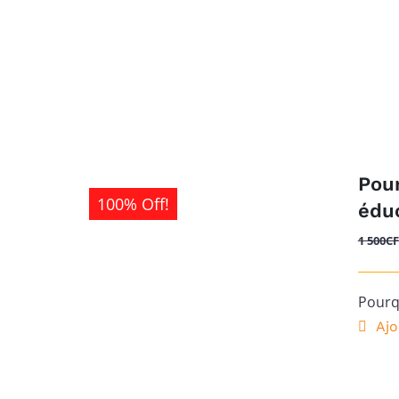
Pour
100% Off!
éduc
1 500
C
Pourqu
Ajo