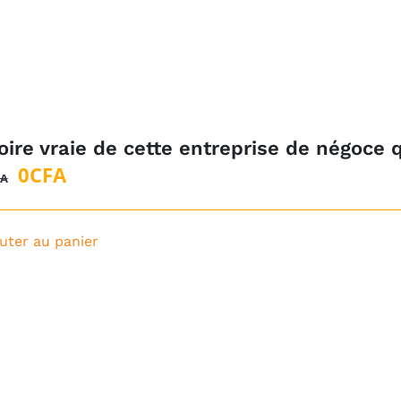
oire vraie de cette entreprise de négoce 
Le
Le
0
CFA
FA
prix
prix
initial
actuel
uter au panier
était :
est :
1
0CFA.
500CFA.