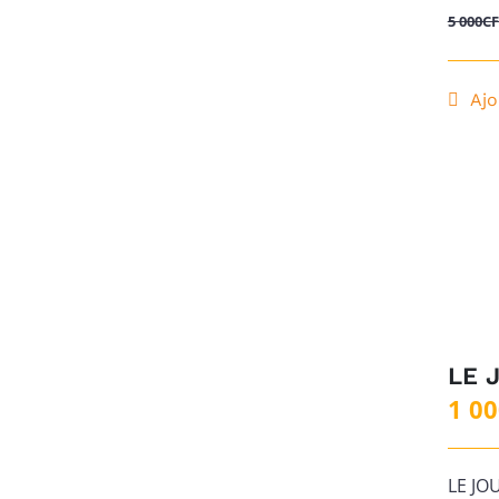
5 000
C
Ajo
LE 
1 0
LE JO