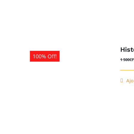
Hist
100% Off!
1 500
C
Ajo