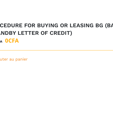
CEDURE FOR BUYING OR LEASING BG (B
ANDBY LETTER OF CREDIT)
Le
Le
0
CFA
FA
prix
prix
initial
actuel
uter au panier
était :
est :
1
0CFA.
000CFA.