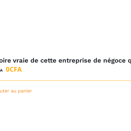
1
0CFA.
000CFA.
oire vraie de cette entreprise de négoce 
Le
Le
0
CFA
FA
prix
prix
initial
actuel
uter au panier
était :
est :
1
0CFA.
500CFA.