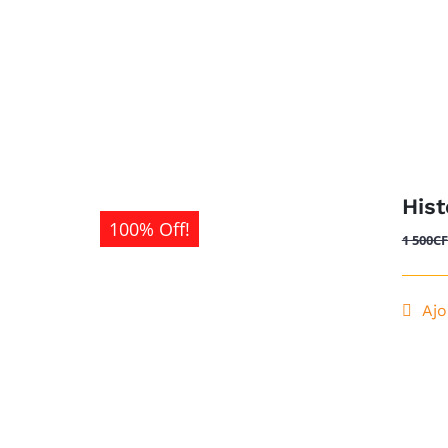
Hist
100% Off!
1 500
C
Ajo