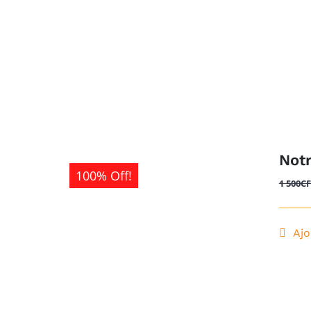
Not
100% Off!
1 500
C
Ajo