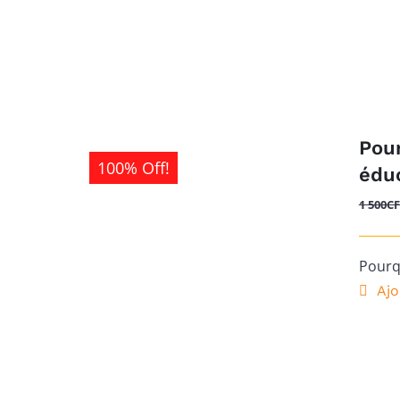
Pour
100% Off!
éduc
1 500
C
Pourqu
Ajo