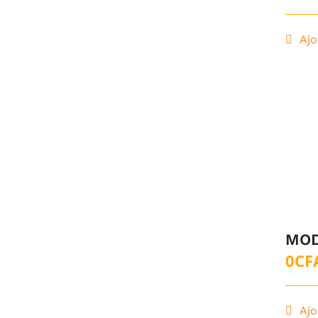
Ajo
MOD
0
CF
Ajo