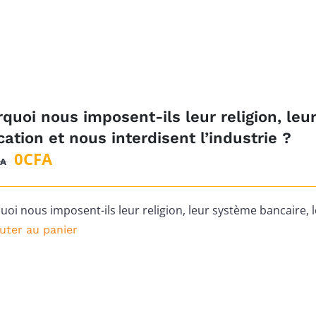
quoi nous imposent-ils leur religion, leu
ation et nous interdisent l’industrie ?
Le
Le
0
CFA
FA
prix
prix
initial
actuel
oi nous imposent-ils leur religion, leur système bancaire, l
était :
est :
uter au panier
1
0CFA.
500CFA.