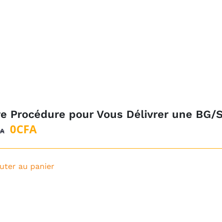
re Procédure pour Vous Délivrer une BG/
Le
Le
0
CFA
FA
prix
prix
initial
actuel
uter au panier
était :
est :
1
0CFA.
500CFA.