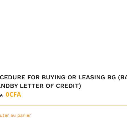
CEDURE FOR BUYING OR LEASING BG (B
ANDBY LETTER OF CREDIT)
Le
Le
0
CFA
FA
prix
prix
initial
actuel
uter au panier
était :
est :