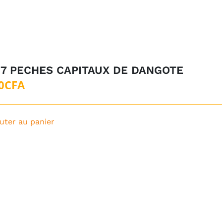
 7 PECHES CAPITAUX DE DANGOTE
Le
Le
0
CFA
prix
prix
initial
actuel
uter au panier
était :
est :
5CFA.
0CFA.