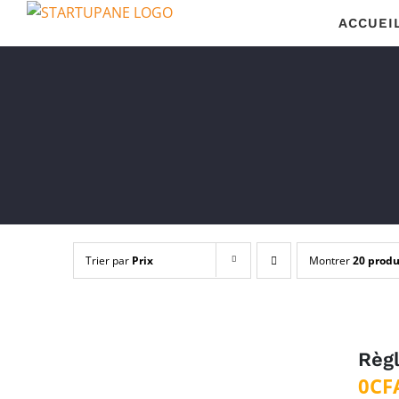
Passer
ACCUEI
au
contenu
Trier par
Prix
Montrer
20 produ
Règ
0
CF