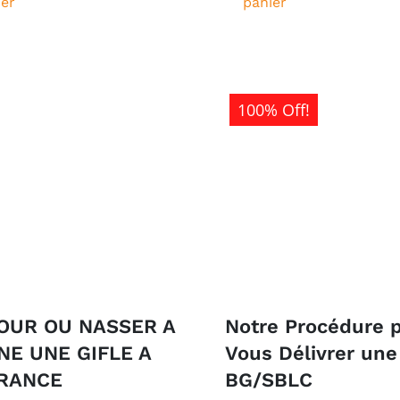
ier
panier
100% Off!
OUR OU NASSER A
Notre Procédure 
E UNE GIFLE A
Vous Délivrer une
FRANCE
BG/SBLC