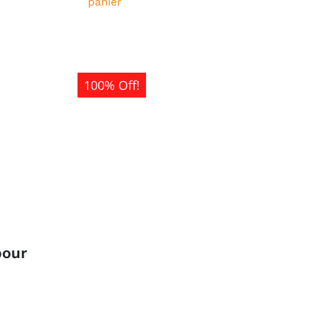
panier
500CFA.
100% Off!
pour