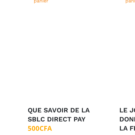
panier
pan
était :
est :
1
0CFA.
000CFA.
QUE SAVOIR DE LA
LE J
SBLC DIRECT PAY
DONN
500
CFA
LA 