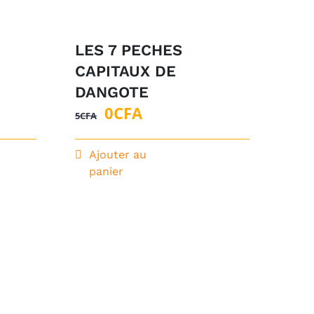
LES 7 PECHES
CAPITAUX DE
DANGOTE
Le
Le
0
CFA
5
CFA
prix
prix
initial
actuel
Ajouter au
panier
était :
est :
5CFA.
0CFA.