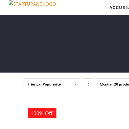
Passer
ACCUEI
au
contenu
Trier par
Popularité
Montrer
20 produ
100% Off!