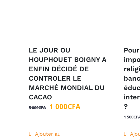
LE JOUR OU
Pour
HOUPHOUET BOIGNY A
impo
ENFIN DÉCIDÉ DE
reli
CONTROLER LE
banc
MARCHÉ MONDIAL DU
éduc
CACAO
inter
Le
Le
1 000
CFA
?
5 000
CFA
prix
prix
1 500
CF
initial
actuel
était :
est :
Ajouter au
Ajo