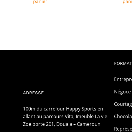
panier
pan
5
1
000CFA.
000CFA.
FORMAT
Entrepr
Négoce 
ADRESSE
Courta
100m du carrefour Happy Sports en
allant au parcours Vita, Imeuble La vie
Chocola
Zoe porte 201, Douala – Cameroun
Représe