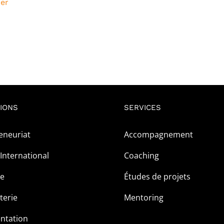
ier
était :
est :
1
0CFA.
500CFA.
IONS
SERVICES
eneuriat
Accompagnement
International
Coaching
ge
Études de projets
terie
Mentoring
ntation