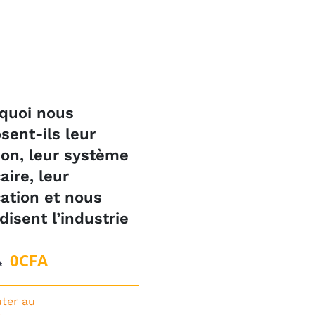
quoi nous
sent-ils leur
gion, leur système
aire, leur
ation et nous
disent l’industrie
Le
Le
0
CFA
A
prix
prix
initial
actuel
uter au