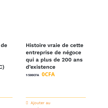
 de
Histoire vraie de cette
entreprise de négoce
qui a plus de 200 ans
C)
d’existence
Le
Le
0
CFA
1 500
CFA
prix
prix
initial
actuel
était :
est :
1
0CFA.
Ajouter au