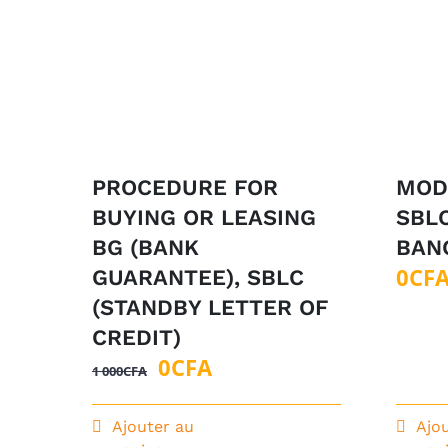
PROCEDURE FOR
MOD
BUYING OR LEASING
SBL
BG (BANK
BAN
0
CF
GUARANTEE), SBLC
(STANDBY LETTER OF
CREDIT)
Le
Le
0
CFA
1 000
CFA
prix
prix
initial
actuel
Ajouter au
Ajo