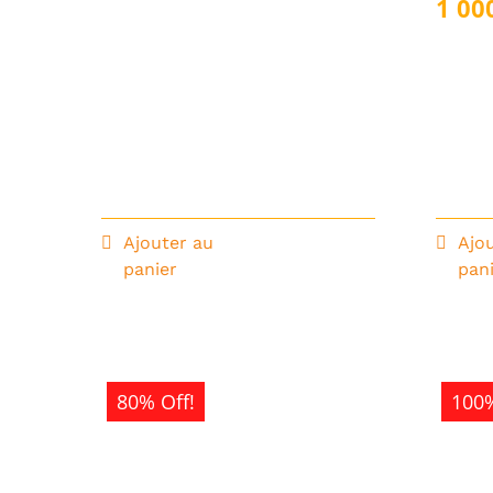
1 00
Ajouter au
Ajo
panier
pan
80% Off!
100%