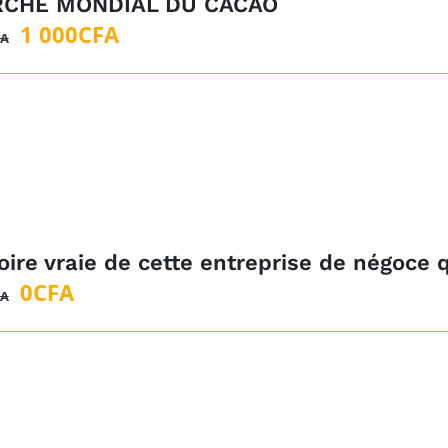
CHÉ MONDIAL DU CACAO
Le
Le
1 000
CFA
FA
prix
prix
initial
actuel
était :
est :
5
1
000CFA.
000CFA.
oire vraie de cette entreprise de négoce 
Le
Le
0
CFA
FA
prix
prix
initial
actuel
était :
est :
1
0CFA.
500CFA.