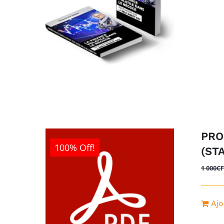
PRO
100% Off!
(ST
1 000
C
Ajo