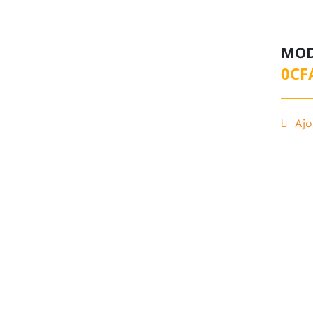
MOD
0
CF
Ajo