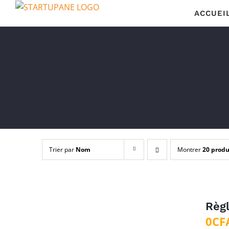
Passer
ACCUEI
au
contenu
Trier par
Nom
Montrer
20 produ
Règ
0
CF