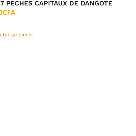
 7 PECHES CAPITAUX DE DANGOTE
Le
Le
0
CFA
prix
prix
initial
actuel
uter au panier
était :
est :
5CFA.
0CFA.