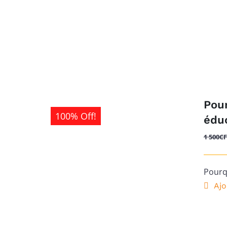
Pour
100% Off!
éduc
1 500
C
Pourqu
Ajo