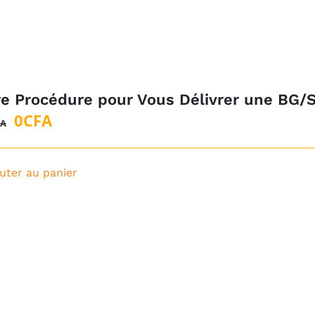
re Procédure pour Vous Délivrer une BG/
Le
Le
0
CFA
FA
prix
prix
initial
actuel
uter au panier
était :
est :
1
0CFA.
500CFA.