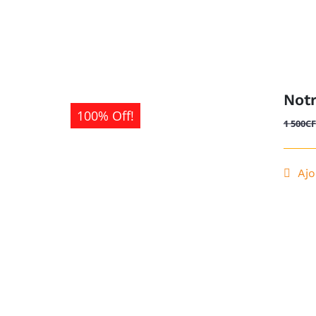
Not
100% Off!
1 500
C
Ajo