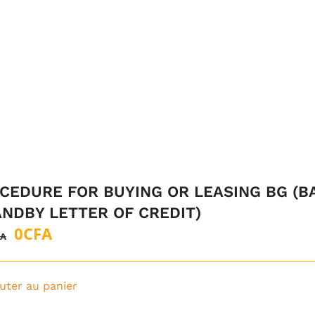
CEDURE FOR BUYING OR LEASING BG (B
ANDBY LETTER OF CREDIT)
Le
Le
0
CFA
FA
prix
prix
initial
actuel
uter au panier
était :
est :