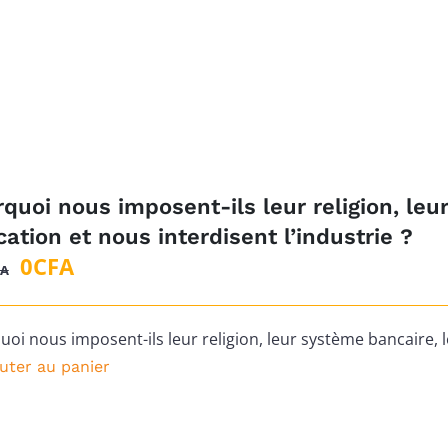
1
0CFA.
000CFA.
quoi nous imposent-ils leur religion, leu
ation et nous interdisent l’industrie ?
Le
Le
0
CFA
FA
prix
prix
initial
actuel
oi nous imposent-ils leur religion, leur système bancaire, l
était :
est :
uter au panier
1
0CFA.
500CFA.