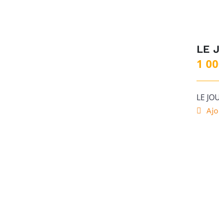
LE 
1 0
LE JO
Ajo