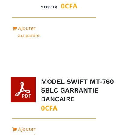
Le
Le
0
CFA
1 000
CFA
prix
prix
initial
actuel
Ajouter
était :
est :
au panier
1
0CFA.
000CFA.
MODEL SWIFT MT-760
SBLC GARRANTIE
BANCAIRE
0
CFA
Ajouter