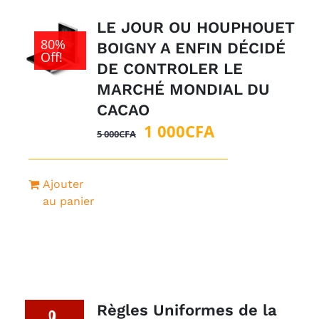
LE JOUR OU HOUPHOUET
80%
BOIGNY A ENFIN DÉCIDÉ
Off!
DE CONTROLER LE
MARCHÉ MONDIAL DU
CACAO
Le
Le
1 000
CFA
5 000
CFA
prix
prix
initial
actuel
Ajouter
était :
est :
au panier
5
1
000CFA.
000CFA.
Règles Uniformes de la