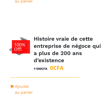
au panier
Histoire vraie de cette
100%
entreprise de négoce qui
Off!
a plus de 200 ans
d’existence
Le
Le
0
CFA
1 500
CFA
prix
prix
initial
actuel
Ajouter
était :
est :
au panier
1
0CFA.
500CFA.