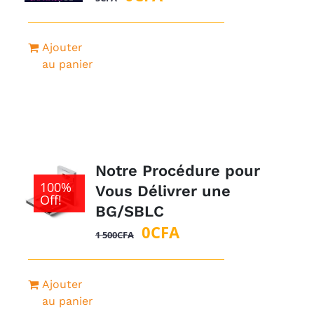
prix
prix
initial
actuel
Ajouter
était :
est :
au panier
5CFA.
0CFA.
Notre Procédure pour
100%
Vous Délivrer une
Off!
BG/SBLC
Le
Le
0
CFA
1 500
CFA
prix
prix
initial
actuel
Ajouter
était :
est :
au panier