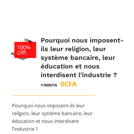
1
0CFA.
500CFA.
Pourquoi nous imposent-
100%
ils leur religion, leur
Off!
système bancaire, leur
éducation et nous
interdisent l’industrie ?
Le
Le
0
CFA
1 500
CFA
prix
prix
initial
actuel
Pourquoi nous imposent-ils leur
était :
est :
religion, leur système bancaire, leur
1
0CFA.
éducation et nous interdisent
500CFA.
l’industrie ?