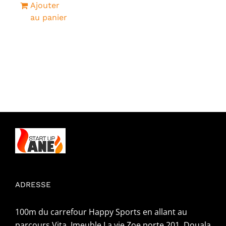
Ajouter
au panier
ADRESSE
100m du carrefour Happy Sports en allant au
parcours Vita, Imeuble La vie Zoe porte 201, Douala