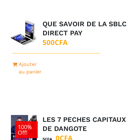
QUE SAVOIR DE LA SBLC
DIRECT PAY
500
CFA
Ajouter
au panier
LES 7 PECHES CAPITAUX
100%
DE DANGOTE
Off!
Le
Le
0
CFA
5
CFA