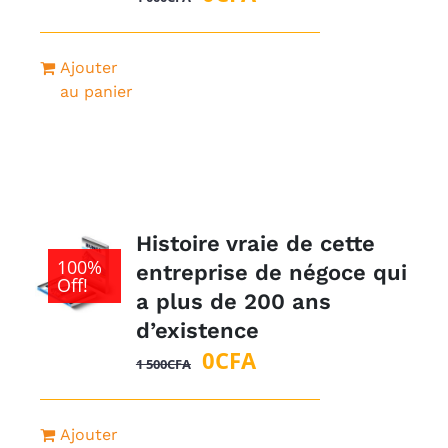
prix
prix
initial
actuel
Ajouter
était :
est :
au panier
1
0CFA.
000CFA.
Histoire vraie de cette
100%
entreprise de négoce qui
Off!
a plus de 200 ans
d’existence
Le
Le
0
CFA
1 500
CFA
prix
prix
initial
actuel
Ajouter