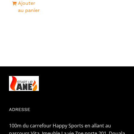
Ajouter
était :
est :
au panier
5
1
000CFA.
000CFA.
ADRESSE
100m du carrefour Happy Sports en allant au
parcours Vita, Imeuble La vie Zoe porte 201, Douala