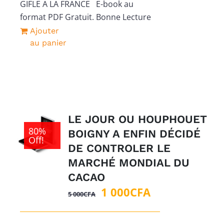
GIFLE A LA FRANCE E-book au
format PDF Gratuit. Bonne Lecture
Ajouter
au panier
LE JOUR OU HOUPHOUET
80%
BOIGNY A ENFIN DÉCIDÉ
Off!
DE CONTROLER LE
MARCHÉ MONDIAL DU
CACAO
Le
Le
1 000
CFA
5 000
CFA
prix
prix
initial
actuel