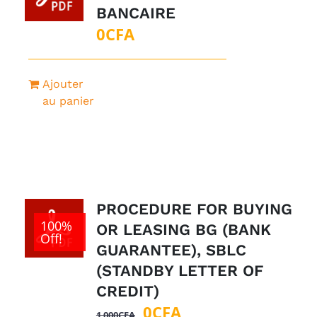
BANCAIRE
0
CFA
Ajouter
au panier
PROCEDURE FOR BUYING
100%
OR LEASING BG (BANK
Off!
GUARANTEE), SBLC
(STANDBY LETTER OF
CREDIT)
Le
Le
0
CFA
1 000
CFA