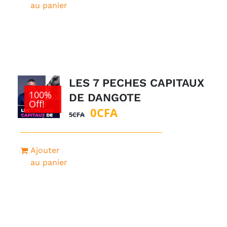
était :
est :
au panier
1
0CFA.
500CFA.
LES 7 PECHES CAPITAUX
100%
DE DANGOTE
Off!
Le
Le
0
CFA
5
CFA
prix
prix
initial
actuel
Ajouter
était :
est :
au panier
5CFA.
0CFA.