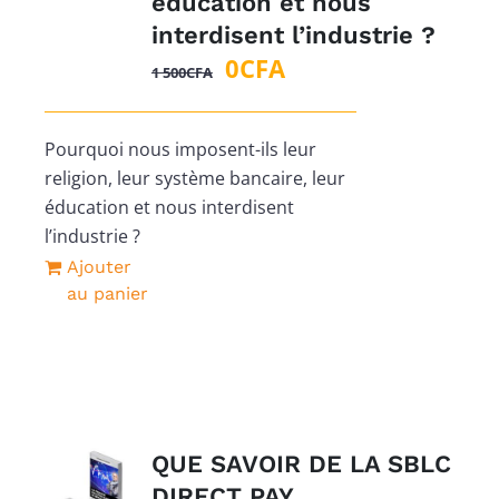
éducation et nous
interdisent l’industrie ?
Le
Le
0
CFA
1 500
CFA
prix
prix
initial
actuel
Pourquoi nous imposent-ils leur
était :
est :
religion, leur système bancaire, leur
1
0CFA.
éducation et nous interdisent
500CFA.
l’industrie ?
Ajouter
au panier
QUE SAVOIR DE LA SBLC
DIRECT PAY