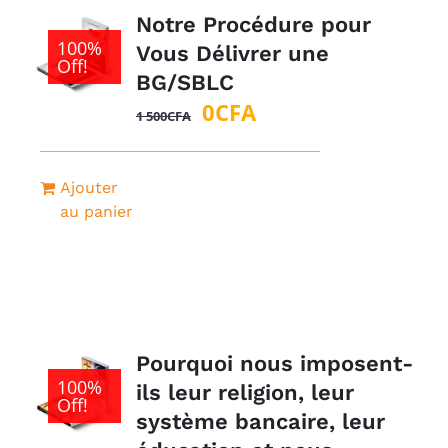
Notre Procédure pour
100%
Vous Délivrer une
Off!
BG/SBLC
Le
Le
0
CFA
1 500
CFA
prix
prix
initial
actuel
Ajouter
était :
est :
au panier
1
0CFA.
500CFA.
Pourquoi nous imposent-
100%
ils leur religion, leur
Off!
système bancaire, leur