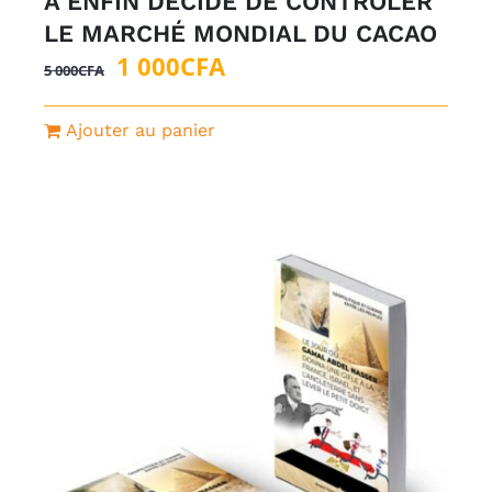
A ENFIN DÉCIDÉ DE CONTROLER
LE MARCHÉ MONDIAL DU CACAO
Le
Le
1 000
CFA
5 000
CFA
prix
prix
initial
actuel
Ajouter au panier
était :
est :
5
1
000CFA.
000CFA.