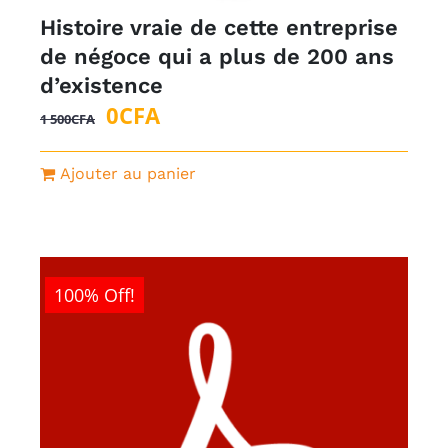
Histoire vraie de cette entreprise
de négoce qui a plus de 200 ans
d’existence
Le
Le
0
CFA
1 500
CFA
prix
prix
initial
actuel
Ajouter au panier
était :
est :
1
0CFA.
500CFA.
100% Off!