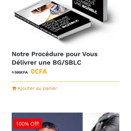
Notre Procédure pour Vous
Délivrer une BG/SBLC
Le
Le
0
CFA
1 500
CFA
prix
prix
initial
actuel
Ajouter au panier
était :
est :
1
0CFA.
500CFA.
100% Off!