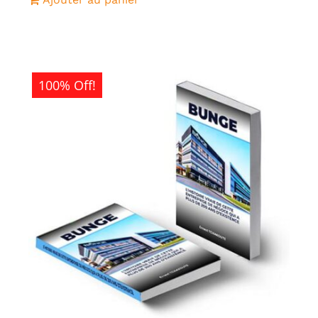
était :
est :
5CFA.
0CFA.
100% Off!