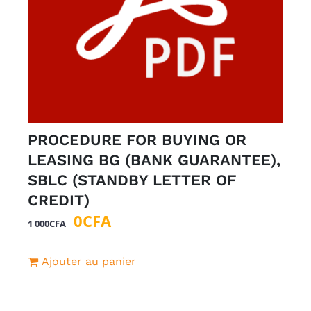
PROCEDURE FOR BUYING OR
LEASING BG (BANK GUARANTEE),
SBLC (STANDBY LETTER OF
CREDIT)
Le
Le
0
CFA
1 000
CFA
prix
prix
initial
actuel
Ajouter au panier
était :
est :
1
0CFA.