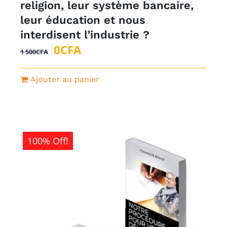
religion, leur système bancaire,
leur éducation et nous
interdisent l’industrie ?
Le
Le
0
CFA
1 500
CFA
prix
prix
initial
actuel
Ajouter au panier
était :
est :
1
0CFA.
500CFA.
100% Off!