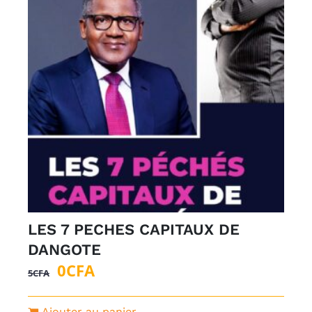
LES 7 PECHES CAPITAUX DE
DANGOTE
Le
Le
0
CFA
5
CFA
prix
prix
initial
actuel
Ajouter au panier