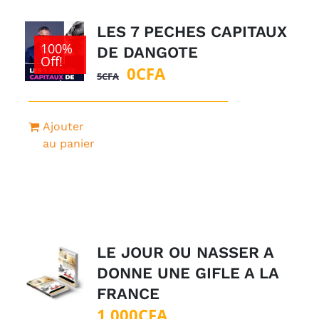
LES 7 PECHES CAPITAUX
100%
DE DANGOTE
Off!
Le
Le
0
CFA
5
CFA
prix
prix
initial
actuel
Ajouter
était :
est :
au panier
5CFA.
0CFA.
LE JOUR OU NASSER A
DONNE UNE GIFLE A LA
FRANCE
1 000
CFA