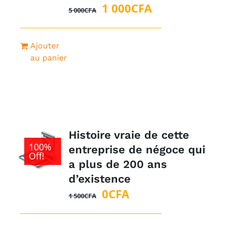
Le
Le
1 000
CFA
5 000
CFA
prix
prix
initial
actuel
Ajouter
était :
est :
au panier
5
1
000CFA.
000CFA.
Histoire vraie de cette
100%
entreprise de négoce qui
Off!
a plus de 200 ans
d’existence
Le
Le
0
CFA
1 500
CFA
prix
prix
initial
actuel