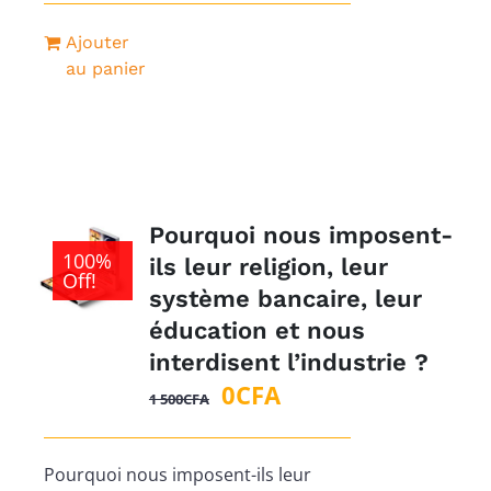
initial
actuel
Ajouter
était :
est :
au panier
1
0CFA.
000CFA.
Pourquoi nous imposent-
100%
ils leur religion, leur
Off!
système bancaire, leur
éducation et nous
interdisent l’industrie ?
Le
Le
0
CFA
1 500
CFA
prix
prix
initial
actuel
Pourquoi nous imposent-ils leur