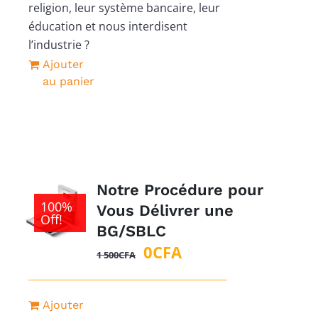
était :
est :
religion, leur système bancaire, leur
1
0CFA.
éducation et nous interdisent
500CFA.
l’industrie ?
Ajouter
au panier
Notre Procédure pour
100%
Vous Délivrer une
Off!
BG/SBLC
Le
Le
0
CFA
1 500
CFA
prix
prix
initial
actuel
Ajouter
était :
est :