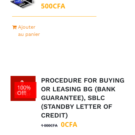
500
CFA
Ajouter
au panier
PROCEDURE FOR BUYING
100%
OR LEASING BG (BANK
Off!
GUARANTEE), SBLC
(STANDBY LETTER OF
CREDIT)
Le
Le
0
CFA
1 000
CFA
prix
prix