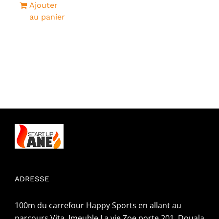
Ajouter
était :
est :
au panier
1
0CFA.
500CFA.
ADRESSE
100m du carrefour Happy Sports en allant au
parcours Vita, Imeuble La vie Zoe porte 201, Douala