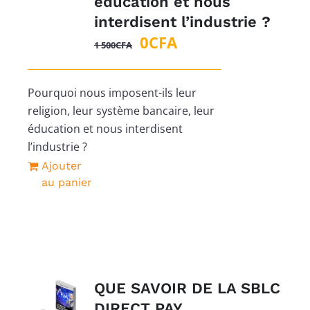
éducation et nous
interdisent l’industrie ?
Le
Le
0
CFA
1 500
CFA
prix
prix
initial
actuel
Pourquoi nous imposent-ils leur
était :
est :
religion, leur système bancaire, leur
1
0CFA.
éducation et nous interdisent
500CFA.
l’industrie ?
Ajouter
au panier
QUE SAVOIR DE LA SBLC
DIRECT PAY