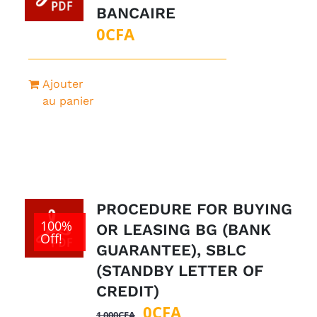
BANCAIRE
0
CFA
Ajouter
au panier
PROCEDURE FOR BUYING
100%
OR LEASING BG (BANK
Off!
GUARANTEE), SBLC
(STANDBY LETTER OF
CREDIT)
Le
Le
0
CFA
1 000
CFA