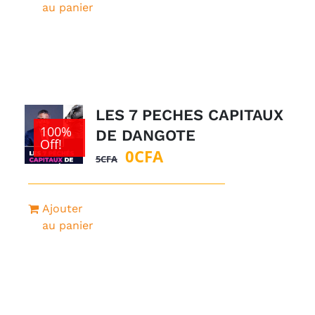
était :
est :
au panier
1
0CFA.
500CFA.
LES 7 PECHES CAPITAUX
100%
DE DANGOTE
Off!
Le
Le
0
CFA
5
CFA
prix
prix
initial
actuel
Ajouter
était :
est :
au panier
5CFA.
0CFA.