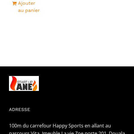
Ajouter
était :
est :
au panier
5
1
000CFA.
000CFA.
ADRESSE
100m du carrefour Happy Sports en allant au
parcours Vita, Imeuble La vie Zoe porte 201, Douala