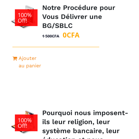
Notre Procédure pour
100%
Vous Délivrer une
Off!
BG/SBLC
Le
Le
0
CFA
1 500
CFA
prix
prix
initial
actuel
Ajouter
était :
est :
au panier
1
0CFA.
500CFA.
Pourquoi nous imposent-
100%
ils leur religion, leur
Off!
système bancaire, leur