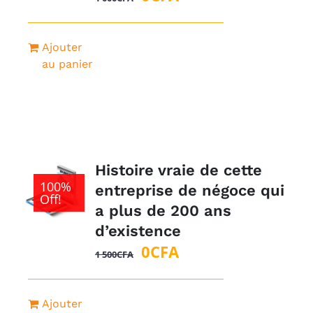
prix
prix
initial
actuel
Ajouter
était :
est :
au panier
1
0CFA.
000CFA.
Histoire vraie de cette
100%
entreprise de négoce qui
Off!
a plus de 200 ans
d’existence
Le
Le
0
CFA
1 500
CFA
prix
prix
initial
actuel
Ajouter