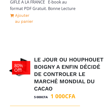
GIFLE A LA FRANCE E-book au
format PDF Gratuit. Bonne Lecture
Ajouter
au panier
LE JOUR OU HOUPHOUET
80%
BOIGNY A ENFIN DÉCIDÉ
Off!
DE CONTROLER LE
MARCHÉ MONDIAL DU
CACAO
Le
Le
1 000
CFA
5 000
CFA
prix
prix
initial
actuel