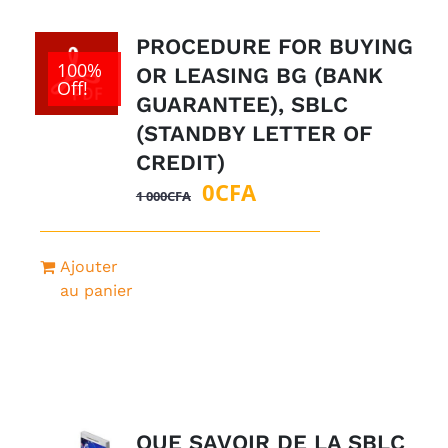
PROCEDURE FOR BUYING
100%
OR LEASING BG (BANK
Off!
GUARANTEE), SBLC
(STANDBY LETTER OF
CREDIT)
Le
Le
0
CFA
1 000
CFA
prix
prix
initial
actuel
Ajouter
était :
est :
au panier
1
0CFA.
000CFA.
QUE SAVOIR DE LA SBLC