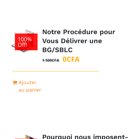
Notre Procédure pour
100%
Vous Délivrer une
Off!
BG/SBLC
Le
Le
0
CFA
1 500
CFA
prix
prix
initial
actuel
Ajouter
était :
est :
au panier
1
0CFA.
500CFA.
Pourquoi nous imposent-