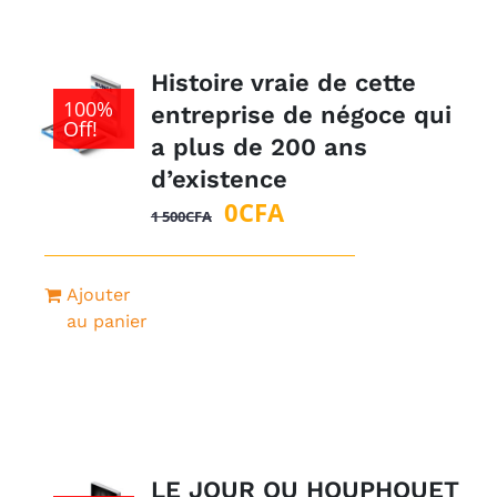
Histoire vraie de cette
100%
entreprise de négoce qui
Off!
a plus de 200 ans
d’existence
Le
Le
0
CFA
1 500
CFA
prix
prix
initial
actuel
Ajouter
était :
est :
au panier
1
0CFA.
500CFA.
LE JOUR OU HOUPHOUET