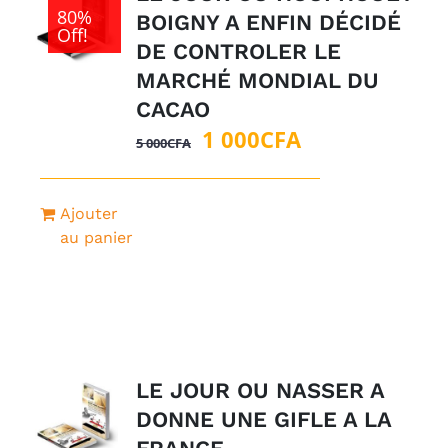
80%
BOIGNY A ENFIN DÉCIDÉ
Off!
DE CONTROLER LE
MARCHÉ MONDIAL DU
CACAO
Le
Le
1 000
CFA
5 000
CFA
prix
prix
initial
actuel
Ajouter
était :
est :
au panier
5
1
000CFA.
000CFA.
LE JOUR OU NASSER A
DONNE UNE GIFLE A LA