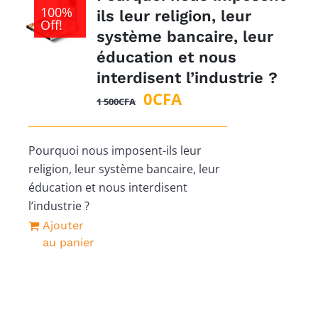
100%
ils leur religion, leur
Off!
système bancaire, leur
éducation et nous
interdisent l’industrie ?
Le
Le
0
CFA
1 500
CFA
prix
prix
initial
actuel
Pourquoi nous imposent-ils leur
était :
est :
religion, leur système bancaire, leur
1
0CFA.
éducation et nous interdisent
500CFA.
l’industrie ?
Ajouter
au panier