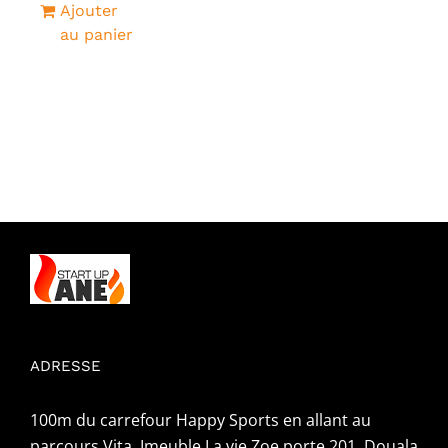
Ajouter
au panier
ADRESSE
100m du carrefour Happy Sports en allant au
parcours Vita, Imeuble La vie Zoe porte 201, Douala