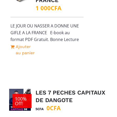
FRANCE
1 000
CFA
LE JOUR OU NASSER A DONNE UNE
GIFLE A LA FRANCE E-book au
format PDF Gratuit. Bonne Lecture
Ajouter
au panier
LES 7 PECHES CAPITAUX
100%
DE DANGOTE
Off!
Le
Le
0
CFA
5
CFA
prix
prix