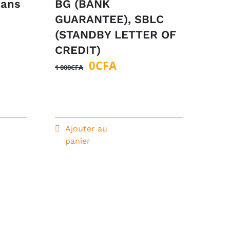
 ans
BG (BANK
GUARANTEE), SBLC
(STANDBY LETTER OF
CREDIT)
Le
Le
0
CFA
1 000
CFA
prix
prix
initial
actuel
était :
est :
1
0CFA.
Ajouter au
000CFA.
panier