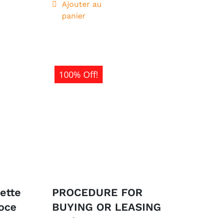
initial
actuel
Ajouter au
panier
était :
est :
1
0CFA.
500CFA.
100% Off!
cette
PROCEDURE FOR
oce
BUYING OR LEASING