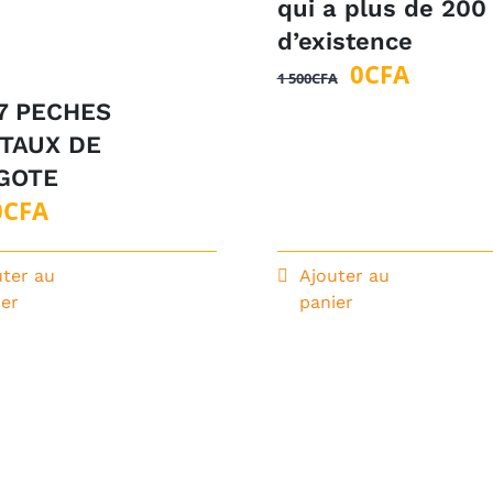
qui a plus de 200
d’existence
Le
Le
0
CFA
1 500
CFA
prix
prix
7 PECHES
initial
actuel
ITAUX DE
était :
est :
GOTE
1
0CFA.
Le
Le
0
CFA
500CFA.
rix
prix
nitial
actuel
uter au
Ajouter au
ier
panier
tait :
est :
5CFA.
0CFA.