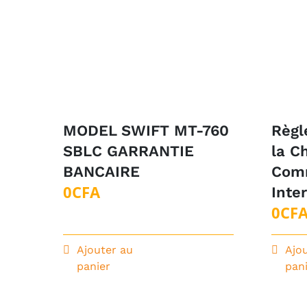
MODEL SWIFT MT-760
Règl
SBLC GARRANTIE
la C
BANCAIRE
Com
0
CFA
Inte
0
CF
Ajouter au
Ajo
panier
pan