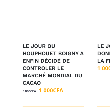
LE JOUR OU
LE J
HOUPHOUET BOIGNY A
DONN
ENFIN DÉCIDÉ DE
LA 
1 00
CONTROLER LE
MARCHÉ MONDIAL DU
CACAO
Le
Le
1 000
CFA
5 000
CFA
prix
prix
initial
actuel