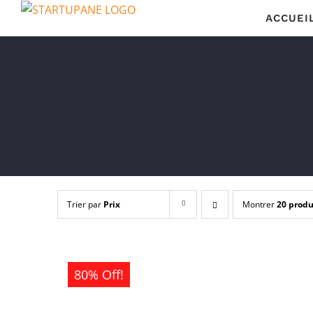
Passer
ACCUEI
au
contenu
Trier par
Prix
Montrer
20 produ
80% Off!