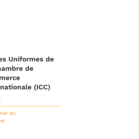
es Uniformes de
hambre de
merce
rnationale (ICC)
A
uter au
ier