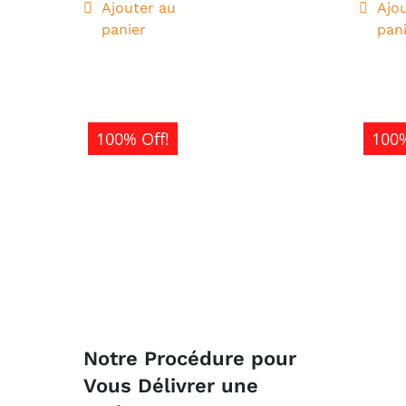
était :
est :
Ajouter au
Ajo
panier
pan
5
1
000CFA.
000CFA.
100% Off!
100%
Notre Procédure pour
Vous Délivrer une