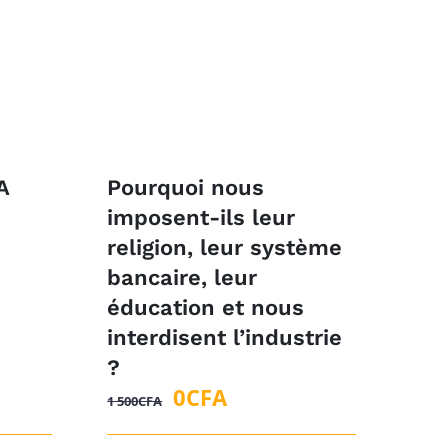
A
Pourquoi nous
imposent-ils leur
religion, leur système
bancaire, leur
éducation et nous
interdisent l’industrie
?
Le
Le
0
CFA
1 500
CFA
prix
prix