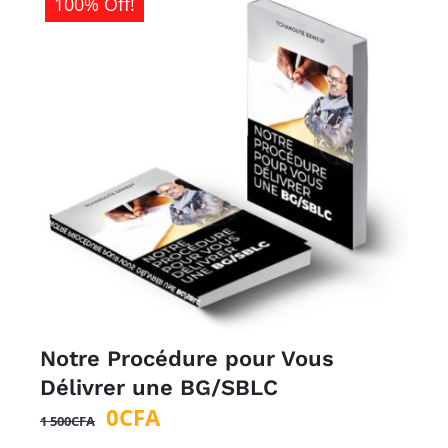
100% Off!
Notre Procédure pour Vous
Délivrer une BG/SBLC
Le
Le
0
CFA
1 500
CFA
prix
prix