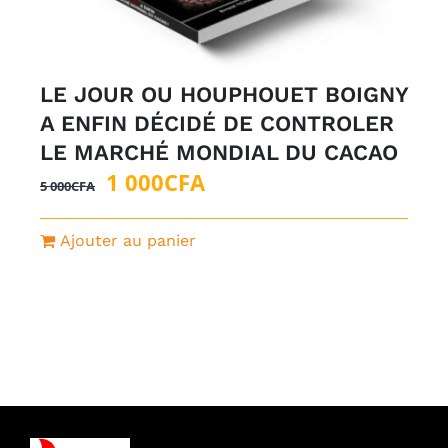
LE JOUR OU HOUPHOUET BOIGNY
A ENFIN DÉCIDÉ DE CONTROLER
LE MARCHÉ MONDIAL DU CACAO
Le
Le
1 000
CFA
5 000
CFA
prix
prix
initial
actuel
Ajouter au panier
était :
est :
5
1
000CFA.
000CFA.