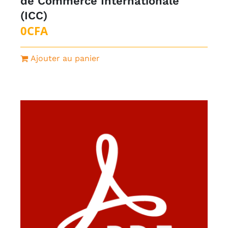
de Commerce Internationale
(ICC)
0
CFA
Ajouter au panier