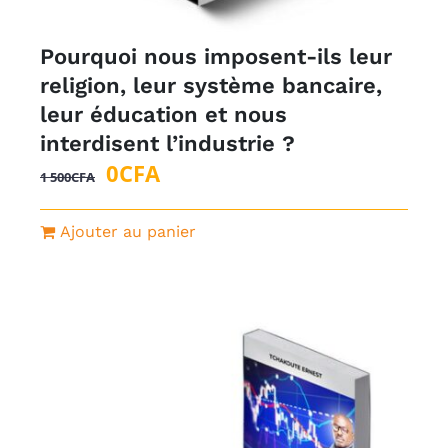
Pourquoi nous imposent-ils leur
religion, leur système bancaire,
leur éducation et nous
interdisent l’industrie ?
Le
Le
0
CFA
1 500
CFA
prix
prix
initial
actuel
Ajouter au panier
était :
est :
1
0CFA.
500CFA.