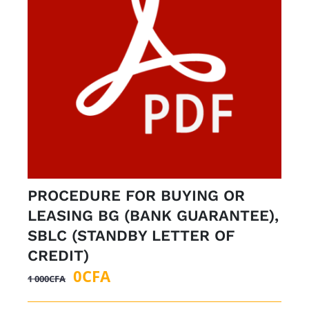
PROCEDURE FOR BUYING OR
LEASING BG (BANK GUARANTEE),
SBLC (STANDBY LETTER OF
CREDIT)
Le
Le
0
CFA
1 000
CFA
prix
prix