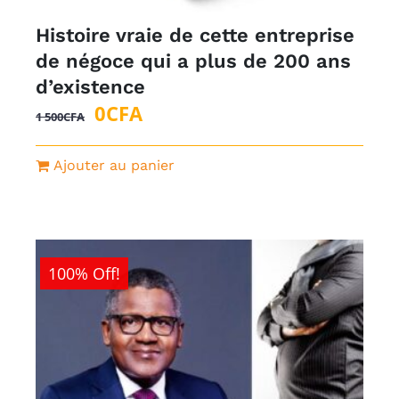
Histoire vraie de cette entreprise
de négoce qui a plus de 200 ans
d’existence
Le
Le
0
CFA
1 500
CFA
prix
prix
initial
actuel
Ajouter au panier
était :
est :
1
0CFA.
500CFA.
100% Off!